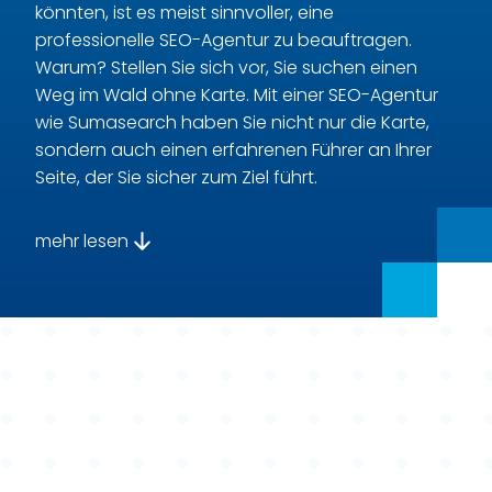
könnten, ist es meist sinnvoller, eine
professionelle SEO-Agentur zu beauftragen.
Warum? Stellen Sie sich vor, Sie suchen einen
Weg im Wald ohne Karte. Mit einer SEO-Agentur
wie Sumasearch haben Sie nicht nur die Karte,
sondern auch einen erfahrenen Führer an Ihrer
Seite, der Sie sicher zum Ziel führt.
Bei Sumasearch geht unsere Expertise sogar
mehr lesen
über die Standardleistungen einer SEO-Agentur
hinaus. Wir betrachten Ihre digitale Präsenz
ganzheitlich: Von Online-Reputation-
Management über gezielte Kampagnen bei
Google Ads, wir engagieren uns leidenschaftlich
für jeden Aspekt Ihres digitalen Erfolgs.
In unserer Agentur sind wir fest davon überzeugt,
dass jede Abteilung ein wichtiger Teil eines gut