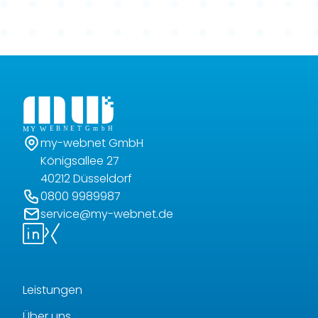
SEO-Agentur für meinen Coaching-
Bedarf aus?
my-webnet GmbH
Königsallee 27
40212 Düsseldorf
0800 9989987
service@my-webnet.de
Leistungen
Über uns